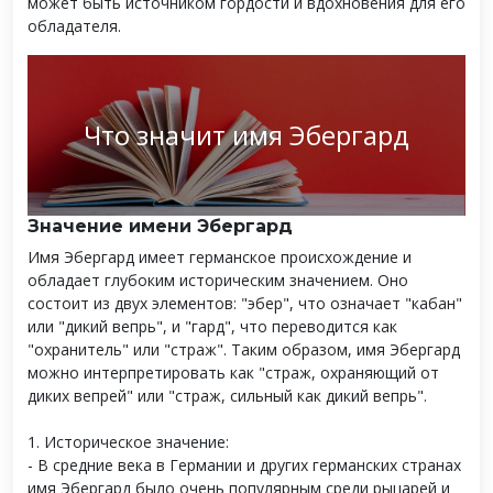
может быть источником гордости и вдохновения для его
обладателя.
Что значит имя Эбергард
Значение имени Эбергард
Имя Эбергард имеет германское происхождение и
обладает глубоким историческим значением. Оно
состоит из двух элементов: "эбер", что означает "кабан"
или "дикий вепрь", и "гард", что переводится как
"охранитель" или "страж". Таким образом, имя Эбергард
можно интерпретировать как "страж, охраняющий от
диких вепрей" или "страж, сильный как дикий вепрь".
1. Историческое значение:
- В средние века в Германии и других германских странах
имя Эбергард было очень популярным среди рыцарей и