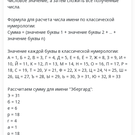
числовое значение, а затем сложить все полученные
числа.
Формула для расчета числа имени по классической
нумерологии:
Сумма = (значение буквы 1 + значение буквы 2 + ... +
значение буквы n)
Значение каждой буквы в классической нумерологии:
А = 1, Б = 2, В = 3, Г = 4, Д = 5, Е = 6, Ё = 7, Ж = 8, З = 9, И =
10, Й = 11, К = 12, Л = 13, М = 14, Н = 15, О = 16, П = 17, Р =
18, С = 19, Т = 20, У = 21, Ф = 22, Х = 23, Ц = 24, Ч = 25, Ш =
26, Щ = 27, Ъ = 28, Ы = 29, Ь = 30, Э = 31, Ю = 32, Я = 33
Рассчитаем сумму для имени "Эбергард":
Э = 31
б = 12
е = 6
р = 18
г = 4
а = 1
р = 18