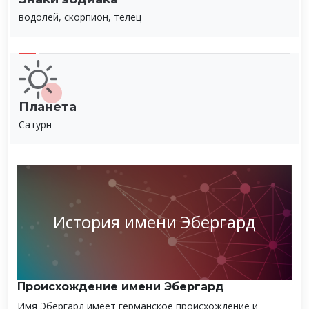
водолей, скорпион, телец
Планета
Сатурн
История имени Эбергард
Происхождение имени Эбергард
Имя Эбергард имеет германское происхождение и