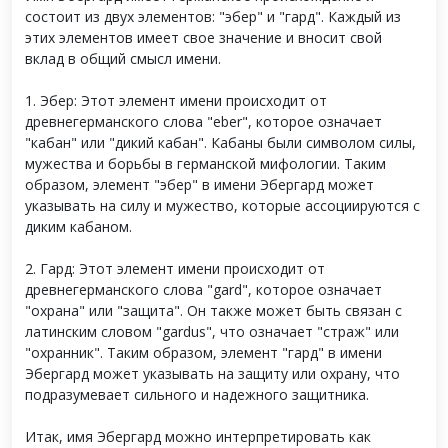
состоит из двух элементов: "эбер" и "гард". Каждый из
этих элементов имеет свое значение и вносит свой
вклад в общий смысл имени.
1. Эбер: Этот элемент имени происходит от
древнегерманского слова "eber", которое означает
"кабан" или "дикий кабан". Кабаны были символом силы,
мужества и борьбы в германской мифологии. Таким
образом, элемент "эбер" в имени Эбергард может
указывать на силу и мужество, которые ассоциируются с
диким кабаном.
2. Гард: Этот элемент имени происходит от
древнегерманского слова "gard", которое означает
"охрана" или "защита". Он также может быть связан с
латинским словом "gardus", что означает "страж" или
"охранник". Таким образом, элемент "гард" в имени
Эбергард может указывать на защиту или охрану, что
подразумевает сильного и надежного защитника.
Итак, имя Эбергард можно интерпретировать как