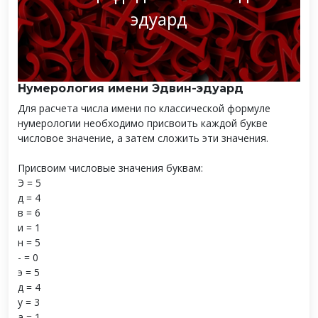
эдуард
Нумерология имени Эдвин-эдуард
Для расчета числа имени по классической формуле
нумерологии необходимо присвоить каждой букве
числовое значение, а затем сложить эти значения.
Присвоим числовые значения буквам:
Э = 5
д = 4
в = 6
и = 1
н = 5
- = 0
э = 5
д = 4
у = 3
а = 1