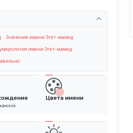
д
Значение имени Эгет-мамед
умерология имени Эгет-мамед
равильно
хождение
Цвета имени
жанское