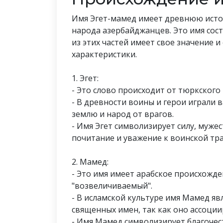
Имя Эгет-мамед имеет древнюю истор
народа азербайджанцев. Это имя состо
из этих частей имеет свое значение 
характеристики.
1. Эгет:
- Это слово происходит от тюркского к
- В древности воины и герои играли
землю и народ от врагов.
- Имя Эгет символизирует силу, мужес
почитание и уважение к воинской тр
2. Мамед:
- Это имя имеет арабское происхожде
"возвеличиваемый".
- В исламской культуре имя Мамед яв
священных имен, так как оно ассоци
- Имя Мамед символизирует благочест