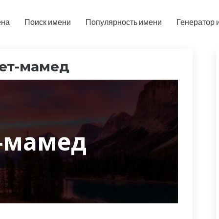
ена
Поиск имени
Популярность имени
Генератор 
ет-мамед
т-мамед