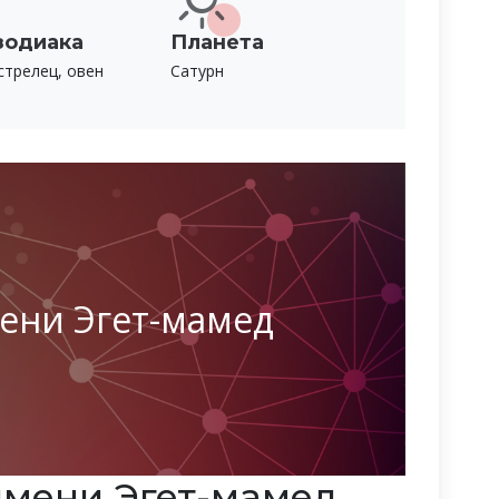
зодиака
Планета
стрелец, овен
Сатурн
ени Эгет-мамед
мени Эгет-мамед