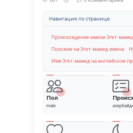
601
0 Комментариев
Навигация по странице
Происхождение имени Эгет-маме
Похожие на Эгет-мамед имена
Н
Имя Эгет-мамед на английском п
Пол
Проис
male
азербайд