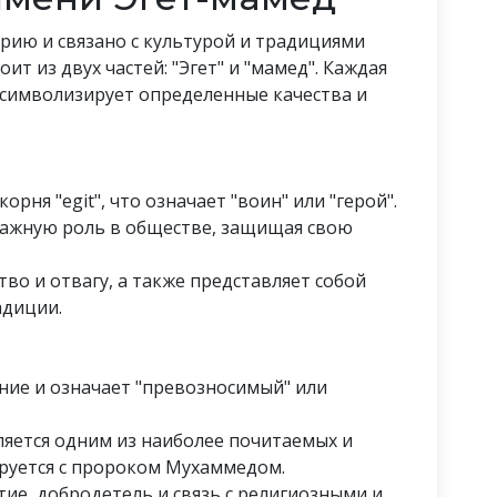
ию и связано с культурой и традициями
ит из двух частей: "Эгет" и "мамед". Каждая
и символизирует определенные качества и
орня "egit", что означает "воин" или "герой".
 важную роль в обществе, защищая свою
тво и отвагу, а также представляет собой
адиции.
ние и означает "превозносимый" или
ляется одним из наиболее почитаемых и
ируется с пророком Мухаммедом.
ие, добродетель и связь с религиозными и