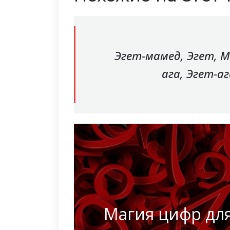
Эгет-мамед, Эгет, 
ага, Эгет-а
Магия цифр дл