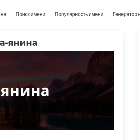
ена
Поиск имени
Популярность имени
Генератор 
а-янина
-янина