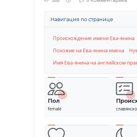
588
0 Комментариев
Навигация по странице
Происхождение имени Ева-янина
Похожие на Ева-янина имена
Ну
Имя Ева-янина на английском пр
Пол
Проис
female
славянск