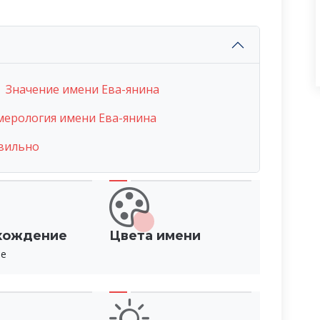
Значение имени Ева-янина
мерология имени Ева-янина
авильно
хождение
Цвета имени
ое