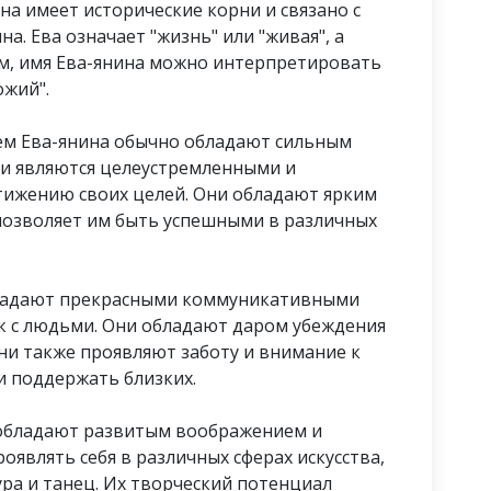
на имеет исторические корни и связано с
а. Ева означает "жизнь" или "живая", а
зом, имя Ева-янина можно интерпретировать
ожий".
нем Ева-янина обычно обладают сильным
ни являются целеустремленными и
стижению своих целей. Они обладают ярким
позволяет им быть успешными в различных
бладают прекрасными коммуникативными
к с людьми. Они обладают даром убеждения
ни также проявляют заботу и внимание к
и поддержать близких.
 обладают развитым воображением и
являть себя в различных сферах искусства,
ура и танец. Их творческий потенциал