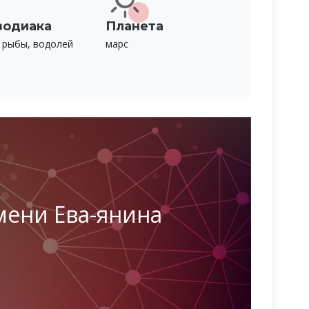
зодиака
Планета
 рыбы, водолей
марс
мени Ева-янина