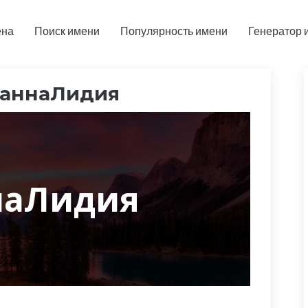
ена
Поиск имени
Популярность имени
Генератор 
ваннаЛидия
наЛидия