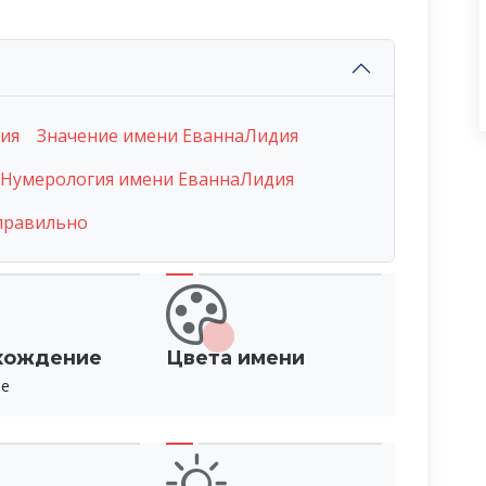
ия
Значение имени ЕваннаЛидия
Нумерология имени ЕваннаЛидия
правильно
хождение
Цвета имени
ое