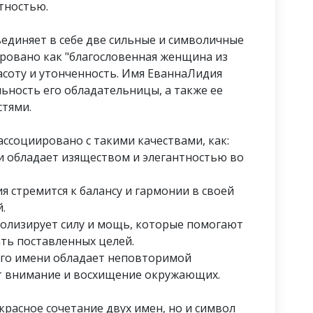
тностью.
единяет в себе две сильные и символичные
ровано как "благословенная женщина из
расоту и утонченность. Имя ЕваннаЛидия
ьность его обладательницы, а также ее
стями.
ссоциировано с такими качествами, как:
ни обладает изяществом и элегантностью во
я стремится к балансу и гармонии в своей
.
волизирует силу и мощь, которые помогают
ать поставленных целей.
ого имени обладает неповторимой
т внимание и восхищение окружающих.
красное сочетание двух имен, но и символ