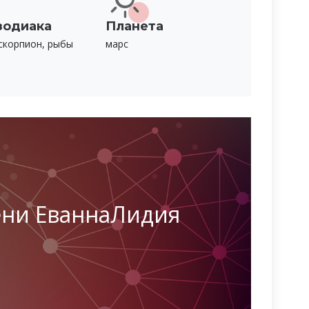
зодиака
Планета
скорпион, рыбы
марс
ени ЕваннаЛидия