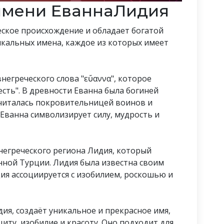
имени ЕваннаЛидия
ское происхождение и обладает богатой
никальных имена, каждое из которых имеет
внегреческого слова "εὔαννα", которое
есть". В древности Еванна была богиней
 считалась покровительницей воинов и
Еванна символизирует силу, мудрость и
внегреческого региона Лидия, который
нной Турции. Лидия была известна своим
ия ассоциируется с изобилием, роскошью и
дия, создаёт уникальное и прекрасное имя,
щиту, изобилие и красоту. Оно подходит для