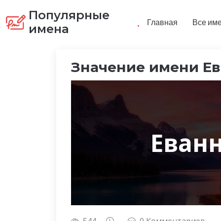
Популярные
.
Главная
Все им
имена
Значение имени Е
Еван