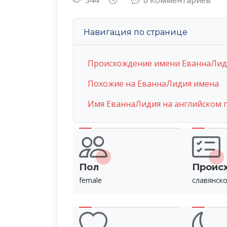
544
0 Комментариев
Навигация по странице
Происхождение имени ЕваннаЛид
Похожие на ЕваннаЛидия имена
Имя ЕваннаЛидия на английском 
Пол
Проис
female
славянск