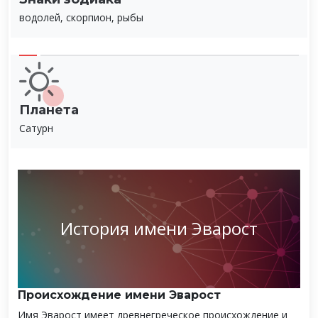
водолей, скорпион, рыбы
Планета
Сатурн
История имени Эварост
Происхождение имени Эварост
Имя Эварост имеет древнегреческое происхождение и