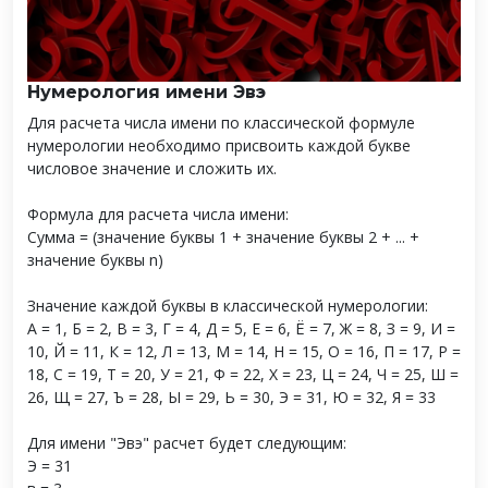
Нумерология имени Эвэ
Для расчета числа имени по классической формуле
нумерологии необходимо присвоить каждой букве
числовое значение и сложить их.
Формула для расчета числа имени:
Сумма = (значение буквы 1 + значение буквы 2 + ... +
значение буквы n)
Значение каждой буквы в классической нумерологии:
А = 1, Б = 2, В = 3, Г = 4, Д = 5, Е = 6, Ё = 7, Ж = 8, З = 9, И =
10, Й = 11, К = 12, Л = 13, М = 14, Н = 15, О = 16, П = 17, Р =
18, С = 19, Т = 20, У = 21, Ф = 22, Х = 23, Ц = 24, Ч = 25, Ш =
26, Щ = 27, Ъ = 28, Ы = 29, Ь = 30, Э = 31, Ю = 32, Я = 33
Для имени "Эвэ" расчет будет следующим:
Э = 31