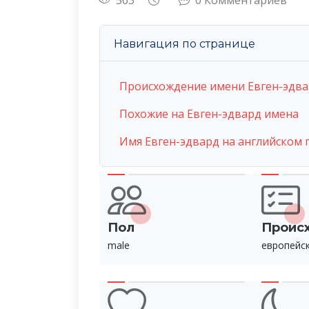
563
0 Комментариев
Навигация по странице
Происхождение имени Евген-эдв
Похожие на Евген-эдвард имена
Имя Евген-эдвард на английском
Пол
Проис
male
европейс