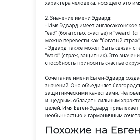
характера человека, носящего это имя
2. Значение имени Эдвард:
- Имя Эдвард имеет англосаксонское 
"ead" (богатство, счастье) и "weard" 
можно перевести как "богатый страж" 
- Эдвард также может быть связан с ге
"ward" (страж, защитник). Это значен
способность приносить счастье окр
Сочетание имени Евген-Эдвард созда
значений. Оно объединяет благородст
защитническими качествами. Челове
и щедрым, обладать сильным характ
целей. Имя Евген-Эдвард привлекает
необычностью и гармоничным сочета
Похожие на Евге