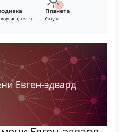
зодиака
Планета
скорпион, телец
Сатурн
ни Евген-эдвард
мени Евген-эдвард