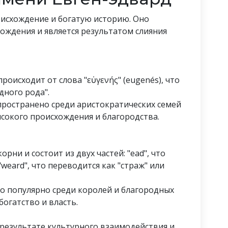
исхождение и богатую историю. Оно
хождения и является результатом слияния
роисходит от слова "εὐγενής" (eugenés), что
дного рода".
пространено среди аристократических семей
ысокого происхождения и благородства.
рни и состоит из двух частей: "ead", что
 "weard", что переводится как "страж" или
ыло популярно среди королей и благородных
богатство и власть.
 результате культурного взаимодействия и