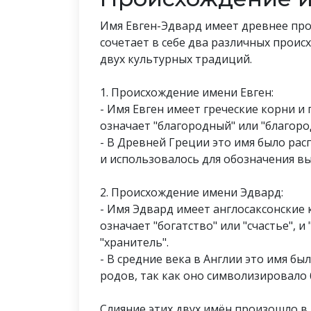
Имя Евген-Эдвард имеет древнее про
сочетает в себе два различных проис
двух культурных традиций.
1. Происхождение имени Евген:
- Имя Евген имеет греческие корни и п
означает "благородный" или "благоро
- В Древней Греции это имя было рас
и использовалось для обозначения в
2. Происхождение имени Эдвард:
- Имя Эдвард имеет англосаксонские ко
означает "богатство" или "счастье", и
"хранитель".
- В средние века в Англии это имя б
родов, так как оно символизировало 
Слияние этих двух имён произошло в