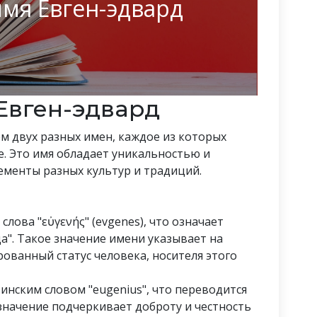
имя Евген-эдвард
Евген-эдвард
м двух разных имен, каждое из которых
е. Это имя обладает уникальностью и
лементы разных культур и традиций.
слова "εὐγενής" (evgenes), что означает
а". Такое значение имени указывает на
ованный статус человека, носителя этого
тинским словом "eugenius", что переводится
 значение подчеркивает доброту и честность