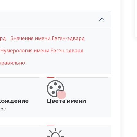
ард
Значение имени Евген-эдвард
Нумерология имени Евген-эдвард
 правильно
хождение
Цвета имени
кое