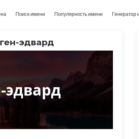
ена
Поиск имени
Популярность имени
Генератор 
ген-эдвард
н-эдвард