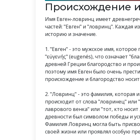
Происхождение и
Имя Евген-ловринц имеет древнегреч
частей: "Евген" и "ловринц". Каждая 
историю и значение.
1. "Евген" - это мужское имя, которо
"εὐγενής" (eugenés), что означает "бл
древней Греции благородство и прои
поэтому имя Евген было очень прес
происхождение и благородство носит
2. "Ловринц" - это фамилия, которая
происходит от слова "ловринец" или 
лаврового венка" или "тот, кто носи
древности был символом победы и усп
Фамилия Ловринц могла быть присвое
своей жизни или проявлял особую пре