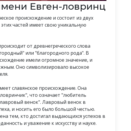
мени Евген-ловринц
еское происхождение и состоит из двух
из этих частей имеет свою уникальную
е происходит от древнегреческого слова
агородный" или "благородного рода". В
схождение имели огромное значение, и
тижным. Оно символизировало высокое
еля.
 имеет славянское происхождение. Она
"ловринчик", что означает "любитель
т лавровый венок". Лавровый венок в
еха, и носить его было большой честью.
на тем, кто достигал выдающихся успехов в
данность и уважение к искусству и науке.