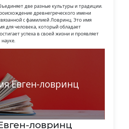
бъединяет две разные культуры и традиции.
 происхождение древнегреческого имени
 связанной с фамилией Ловринц. Это имя
я для человека, который обладает
стигает успеха в своей жизни и проявляет
 науке.
мя Евген-ловринц
Евген-ловринц