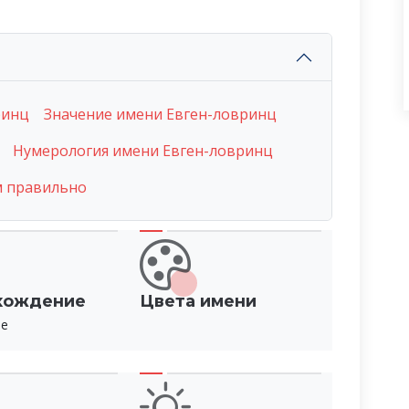
ринц
Значение имени Евген-ловринц
Нумерология имени Евген-ловринц
м правильно
хождение
Цвета имени
ое