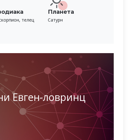
зодиака
Планета
скорпион, телец
Сатурн
ни Евген-ловринц