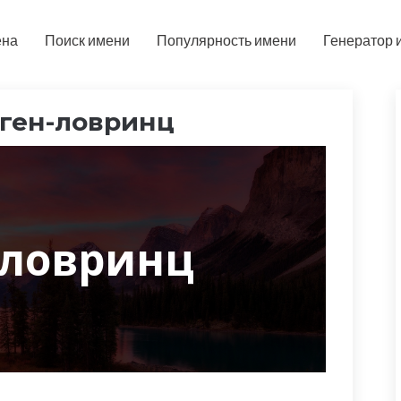
ена
Поиск имени
Популярность имени
Генератор 
ген-ловринц
-ловринц