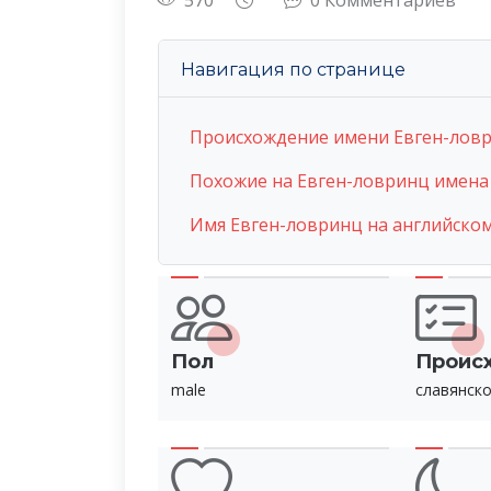
570
0 Комментариев
Навигация по странице
Происхождение имени Евген-лов
Похожие на Евген-ловринц имена
Имя Евген-ловринц на английско
Пол
Проис
male
славянск