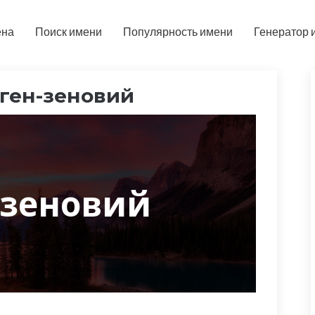
ена
Поиск имени
Популярность имени
Генератор 
ген-зеновий
-зеновий