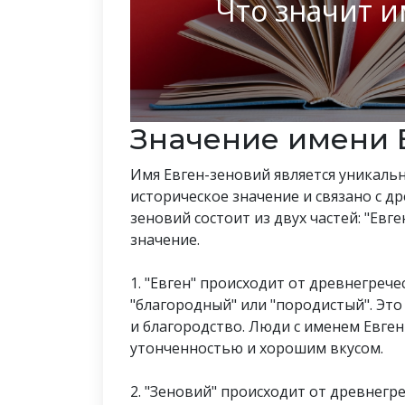
Что значит и
Значение имени 
Имя Евген-зеновий является уникаль
историческое значение и связано с д
зеновий состоит из двух частей: "Евге
значение.
1. "Евген" происходит от древнегречес
"благородный" или "породистый". Эт
и благородство. Люди с именем Евге
утонченностью и хорошим вкусом.
2. "Зеновий" происходит от древнегре