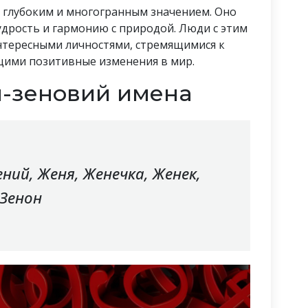
т глубоким и многогранным значением. Оно
удрость и гармонию с природой. Люди с этим
нтересными личностями, стремящимися к
щими позитивные изменения в мир.
н-зеновий имена
ений, Женя, Женечка, Женек,
Зенон