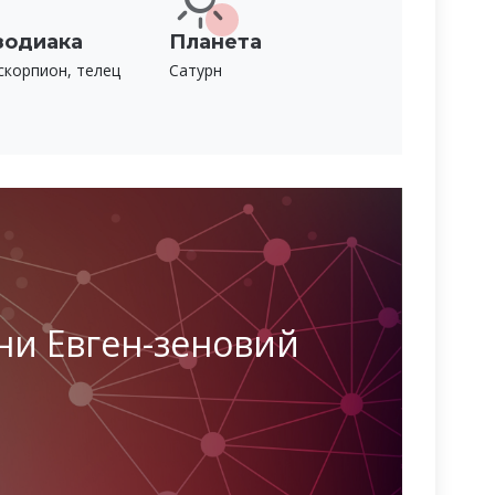
зодиака
Планета
скорпион, телец
Сатурн
ни Евген-зеновий