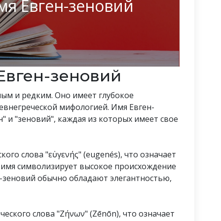
мя Евген-зеновий
Евген-зеновий
ным и редким. Оно имеет глубокое
ревнегреческой мифологией. Имя Евген-
н" и "зеновий", каждая из которых имеет свое
кого слова "εὐγενής" (eugenés), что означает
о имя символизирует высокое происхождение
н-зеновий обычно обладают элегантностью,
ческого слова "Ζήνων" (Zēnōn), что означает