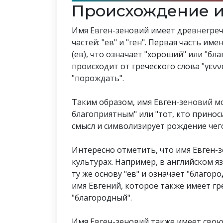
Происхождение и
Имя Евген-зеновий имеет древнегреч
частей: "ев" и "ген". Первая часть име
(ев), что означает "хороший" или "бла
происходит от греческого слова "γενν
"порождать".
Таким образом, имя Евген-зеновий мо
благоприятным" или "тот, кто принос
смысл и символизирует рождение чег
Интересно отметить, что имя Евген-з
культурах. Например, в английском я
ту же основу "ев" и означает "благор
имя Евгений, которое также имеет г
"благородный".
Имя Евген-зеновий также имеет свою