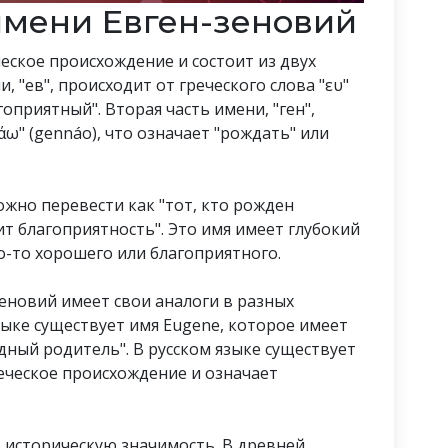
мени Евген-зеновий
еское происхождение и состоит из двух
ни, "ев", происходит от греческого слова "ευ"
гоприятный". Вторая часть имени, "ген",
άω" (gennáo), что означает "рождать" или
жно перевести как "тот, кто рожден
ит благоприятность". Это имя имеет глубокий
о-то хорошего или благоприятного.
еновий имеет свои аналоги в разных
зыке существует имя Eugene, которое имеет
одный родитель". В русском языке существует
реческое происхождение и означает
 историческую значимость. В древней