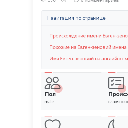
570
0 Комментариев
Навигация по странице
Происхождение имени Евген-зен
Похожие на Евген-зеновий имена
Имя Евген-зеновий на английско
Пол
Проис
male
славянск