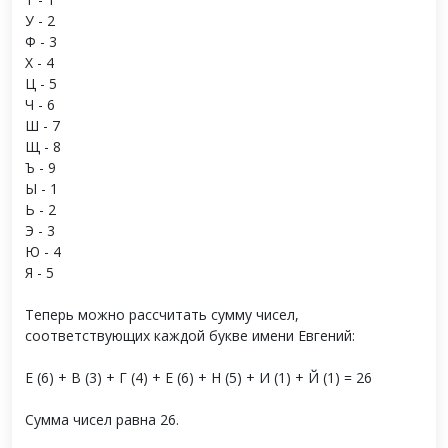
У - 2
Ф - 3
Х - 4
Ц - 5
Ч - 6
Ш - 7
Щ - 8
Ъ - 9
Ы - 1
Ь - 2
Э - 3
Ю - 4
Я - 5
Теперь можно рассчитать сумму чисел,
соответствующих каждой букве имени Евгений:
Е (6) + В (3) + Г (4) + Е (6) + Н (5) + И (1) + Й (1) = 26
Сумма чисел равна 26.