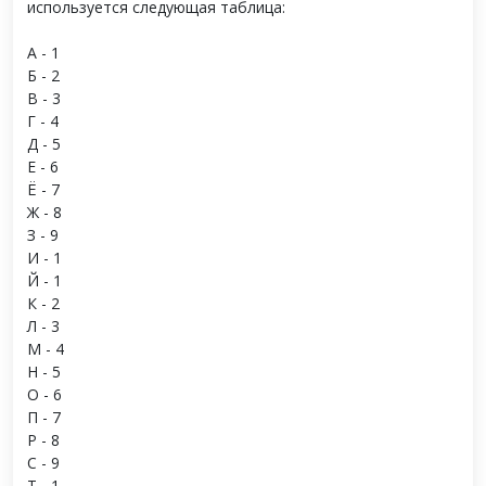
используется следующая таблица:
А - 1
Б - 2
В - 3
Г - 4
Д - 5
Е - 6
Ё - 7
Ж - 8
З - 9
И - 1
Й - 1
К - 2
Л - 3
М - 4
Н - 5
О - 6
П - 7
Р - 8
С - 9
Т - 1