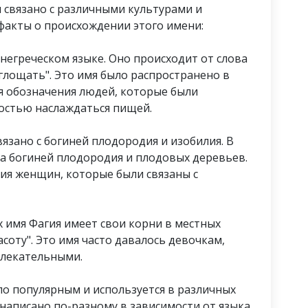
связано с различными культурами и
факты о происхождении этого имени:
внегреческом языке. Оно происходит от слова
поглощать". Это имя было распространено в
я обозначения людей, которые были
остью наслаждаться пищей.
вязано с богиней плодородия и изобилия. В
а богиней плодородия и плодовых деревьев.
ния женщин, которые были связаны с
х имя Фагия имеет свои корни в местных
асоту". Это имя часто давалось девочкам,
влекательными.
ло популярным и используется в различных
 написано по-разному в зависимости от языка