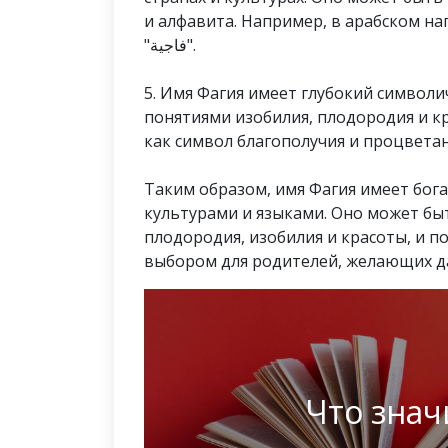
и алфавита. Например, в арабском на
"فاجية".
5. Имя Фагия имеет глубокий символи
понятиями изобилия, плодородия и к
как символ благополучия и процветан
Таким образом, имя Фагия имеет бог
культурами и языками. Оно может бы
плодородия, изобилия и красоты, и 
выбором для родителей, желающих да
Что знач