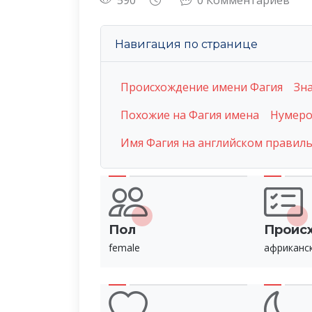
590
0 Комментариев
Навигация по странице
Происхождение имени Фагия
Зн
Похожие на Фагия имена
Нумеро
Имя Фагия на английском правил
Пол
Проис
female
африканс