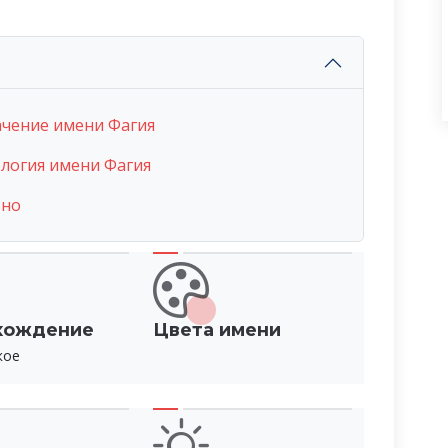
ачение имени Фагия
логия имени Фагия
ьно
хождение
Цвета имени
кое