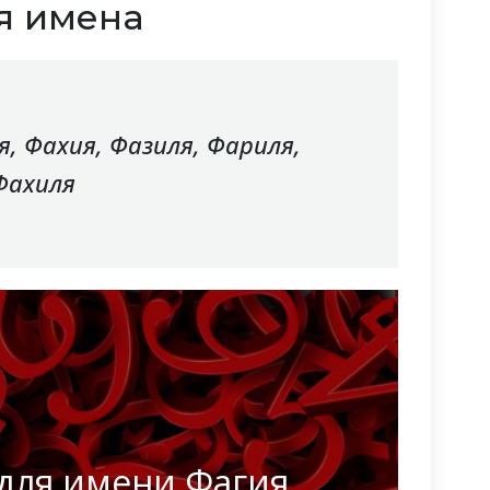
я имена
я, Фахия, Фазиля, Фариля,
Фахиля
для имени Фагия