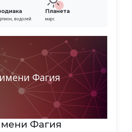
зодиака
Планета
рпион, водолей
марс
 имени Фагия
имени Фагия