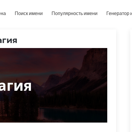
ена
Поиск имени
Популярность имени
Генератор 
агия
агия