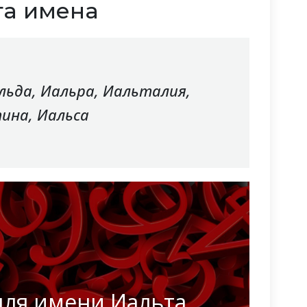
та имена
льда, Иальра, Иальталия,
ина, Иальса
для имени Иальта