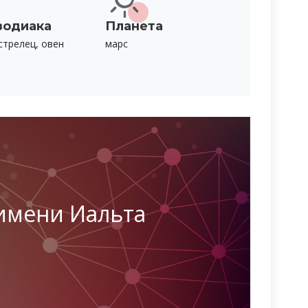
зодиака
Планета
стрелец, овен
марс
имени Иальта