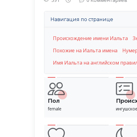
591
0 Комментариев
Навигация по странице
Происхождение имени Иальта
З
Похожие на Иальта имена
Нумер
Имя Иальта на английском прави
Пол
Проис
female
ингушско