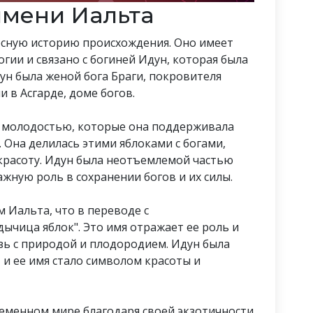
мени Иальта
сную историю происхождения. Оно имеет
ии и связано с богиней Идун, которая была
ун была женой бога Браги, покровителя
и в Асгарде, доме богов.
и молодостью, которые она поддерживала
 Она делилась этими яблоками с богами,
красоту. Идун была неотъемлемой частью
жную роль в сохранении богов и их силы.
 Иальта, что в переводе с
ычица яблок". Это имя отражает ее роль и
язь с природой и плодородием. Идун была
 и ее имя стало символом красоты и
еменном мире благодаря своей экзотичности