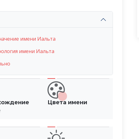
начение имени Иальта
ология имени Иальта
льно
хождение
Цвета имени
е