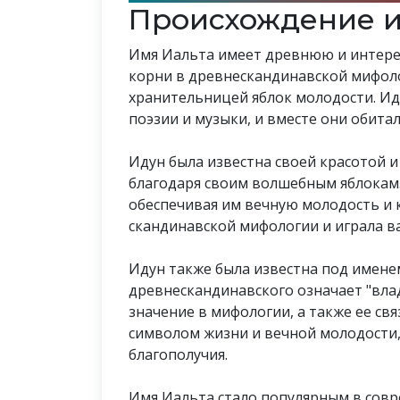
Происхождение и
Имя Иальта имеет древнюю и интере
корни в древнескандинавской мифолог
хранительницей яблок молодости. Ид
поэзии и музыки, и вместе они обитал
Идун была известна своей красотой 
благодаря своим волшебным яблокам.
обеспечивая им вечную молодость и 
скандинавской мифологии и играла ва
Идун также была известна под именем
древнескандинавского означает "влад
значение в мифологии, а также ее св
символом жизни и вечной молодости,
благополучия.
Имя Иальта стало популярным в совр