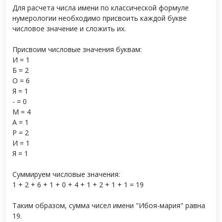
Для расчета числа имени по классической формуле
нумерологии необходимо присвоить каждой букве
числовое значение и сложить их.
Присвоим числовые значения буквам:
И = 1
Б = 2
О = 6
Я = 1
- = 0
М = 4
А = 1
Р = 2
И = 1
Я = 1
Суммируем числовые значения:
1 + 2 + 6 + 1 + 0 + 4 + 1 + 2 + 1 + 1 = 19
Таким образом, сумма чисел имени "Ибоя-мария" равна
19.