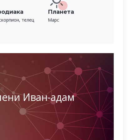
зодиака
Планета
скорпион, телец
Марс
мени Иван-адам