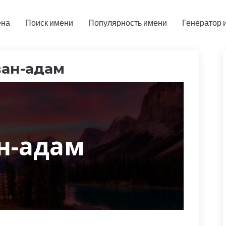
ена
Поиск имени
Популярность имени
Генератор 
ван-адам
н-адам