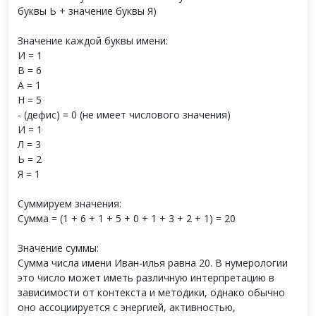
буквы Ь + значение буквы Я)
Значение каждой буквы имени:
И = 1
В = 6
А = 1
Н = 5
- (дефис) = 0 (не имеет числового значения)
И = 1
Л = 3
Ь = 2
Я = 1
Суммируем значения:
Сумма = (1 + 6 + 1 + 5 + 0 + 1 + 3 + 2 + 1) = 20
Значение суммы:
Сумма числа имени Иван-илья равна 20. В нумерологии
это число может иметь различную интерпретацию в
зависимости от контекста и методики, однако обычно
оно ассоциируется с энергией, активностью,