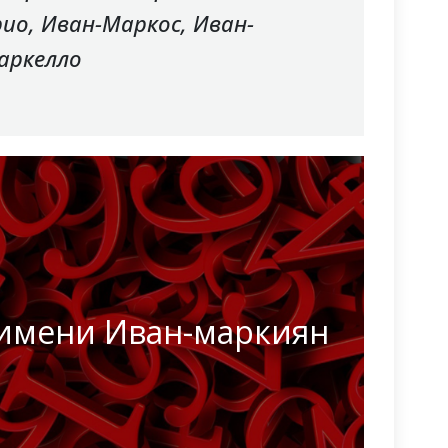
ио, Иван-Маркос, Иван-
аркелло
 имени Иван-маркиян