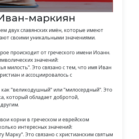
Иван-маркиян
ем двух славянских имён, которые имеют
дают своими уникальными значениями.
торое происходит от греческого имени Иоанн.
имволических значений:
ья милость". Это связано с тем, что имя Иван
ристиан и ассоциировалось с
 как "великодушный" или "милосердный". Это
ка, который обладает добротой,
другим.
свои корни в греческом и еврейском
колько интересных значений:
у Марку". Это связано с христианским святым