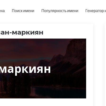
ена
Поиск имени
Популярность имени
Генератор 
ван-маркиян
маркиян