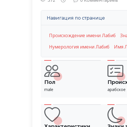
572
0 Комментариев
Навигация по странице
Происхождение имени Лабиб
Зн
Нумерология имени Лабиб
Имя Л
Пол
Проис
male
арабское
Характеристики
Знаки 