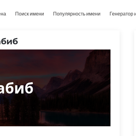
ена
Поиск имени
Популярность имени
Генератор 
абиб
абиб