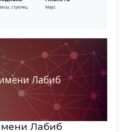
весы, стрелец
Марс
 имени Лабиб
имени Лабиб