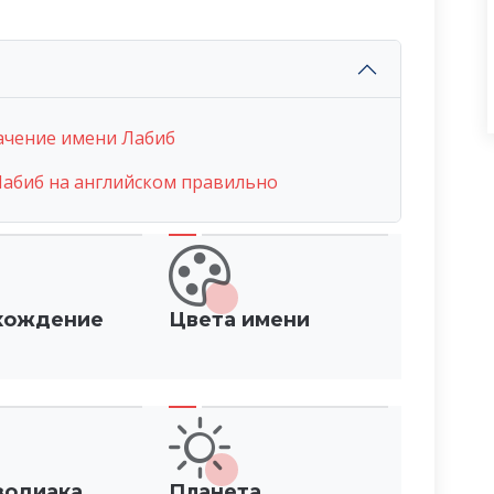
ачение имени Лабиб
абиб на английском правильно
хождение
Цвета имени
зодиака
Планета