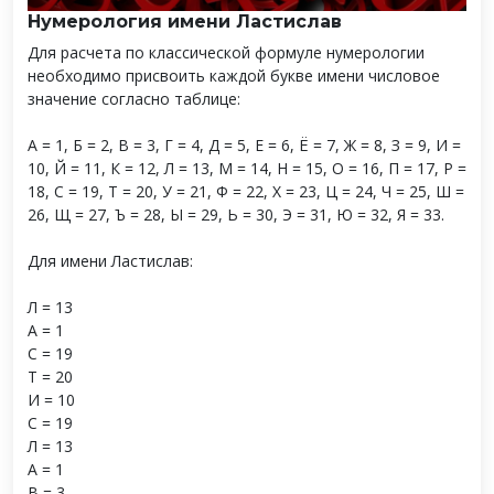
Нумерология имени Ластислав
Для расчета по классической формуле нумерологии
необходимо присвоить каждой букве имени числовое
значение согласно таблице:
А = 1, Б = 2, В = 3, Г = 4, Д = 5, Е = 6, Ё = 7, Ж = 8, З = 9, И =
10, Й = 11, К = 12, Л = 13, М = 14, Н = 15, О = 16, П = 17, Р =
18, С = 19, Т = 20, У = 21, Ф = 22, Х = 23, Ц = 24, Ч = 25, Ш =
26, Щ = 27, Ъ = 28, Ы = 29, Ь = 30, Э = 31, Ю = 32, Я = 33.
Для имени Ластислав:
Л = 13
А = 1
С = 19
Т = 20
И = 10
С = 19
Л = 13
А = 1
В = 3