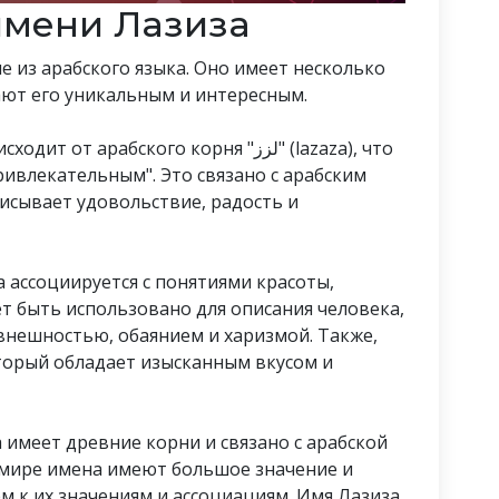
имени Лазиза
 из арабского языка. Оно имеет несколько
ают его уникальным и интересным.
арабского корня "لزز" (lazaza), что
ривлекательным". Это связано с арабским
описывает удовольствие, радость и
а ассоциируется с понятиями красоты,
т быть использовано для описания человека,
нешностью, обаянием и харизмой. Также,
оторый обладает изысканным вкусом и
а имеет древние корни и связано с арабской
 мире имена имеют большое значение и
м к их значениям и ассоциациям. Имя Лазиза