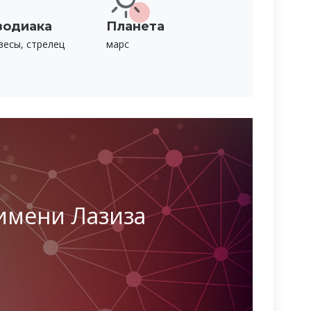
зодиака
Планета
весы, стрелец
марс
имени Лазиза