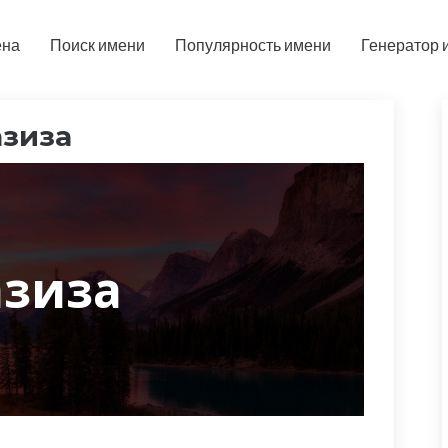
ена
Поиск имени
Популярность имени
Генератор 
азиза
зиза