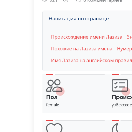
921
0 Комментариев
Навигация по странице
Происхождение имени Лазиза
З
Похожие на Лазиза имена
Нумер
Имя Лазиза на английском прави
Пол
Проис
female
узбекское