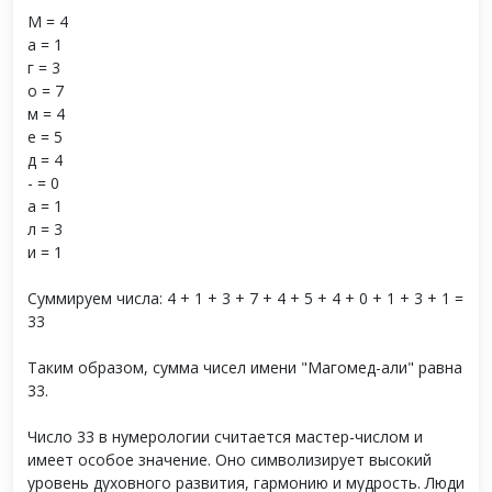
М = 4
а = 1
г = 3
о = 7
м = 4
е = 5
д = 4
- = 0
а = 1
л = 3
и = 1
Суммируем числа: 4 + 1 + 3 + 7 + 4 + 5 + 4 + 0 + 1 + 3 + 1 =
33
Таким образом, сумма чисел имени "Магомед-али" равна
33.
Число 33 в нумерологии считается мастер-числом и
имеет особое значение. Оно символизирует высокий
уровень духовного развития, гармонию и мудрость. Люди