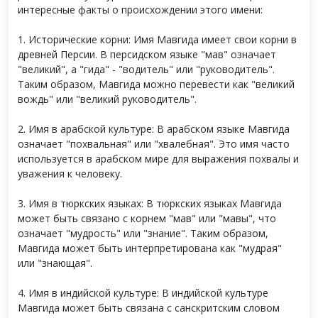
интересные факты о происхождении этого имени:
1. Исторические корни: Имя Мавгида имеет свои корни в
древней Персии. В персидском языке "мав" означает
"великий", а "гида" - "водитель" или "руководитель".
Таким образом, Мавгида можно перевести как "великий
вождь" или "великий руководитель".
2. Имя в арабской культуре: В арабском языке Мавгида
означает "похвальная" или "хвалебная". Это имя часто
используется в арабском мире для выражения похвалы и
уважения к человеку.
3. Имя в тюркских языках: В тюркских языках Мавгида
может быть связано с корнем "мав" или "мавы", что
означает "мудрость" или "знание". Таким образом,
Мавгида может быть интерпретирована как "мудрая"
или "знающая".
4. Имя в индийской культуре: В индийской культуре
Мавгида может быть связана с санскритским словом