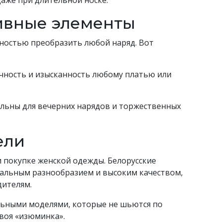
аже при длительной носке.
ивные элементы
ностью преобразить любой наряд. Вот
чность и изысканность любому платью или
альны для вечерних нарядов и торжественных
ели
 покупке женской одежды. Белорусские
кальным разнообразием и высоким качеством,
ителям.
льными моделями, которые не шьются по
воя «изюминка».