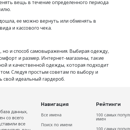
енять вещь в течение определенного периода
тилю.
одошла, ее можно вернуть или обменять в
ида и кассового чека.
, но и способ самовыражения. Выбирая одежду,
комфорт и размер. Интернет-магазины, такие
ной и качественной одежды, которая подходит
ом. Следуя простым советам по выбору и
ь свой идеальный гардероб.
Навигация
Рейтинги
 база данных,
Все имена
100 самых попул
ен со всего
имен
дставили все
Поиск по имени
100 самых попул