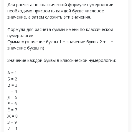
Для расчета по классической формуле нумерологии
необходимо присвоить каждой букве числовое
значение, а затем сложить эти значения.
Формула для расчета суммы имени по классической
нумерологии:
Сумма = (значение буквы 1 + значение буквы 2 + ... +
значение буквы n)
Значение каждой буквы в классической нумерологии:
А = 1
Б = 2
В = 3
Г = 4
Д = 5
Е = 6
Ё = 7
Ж = 8
З = 9
И = 1