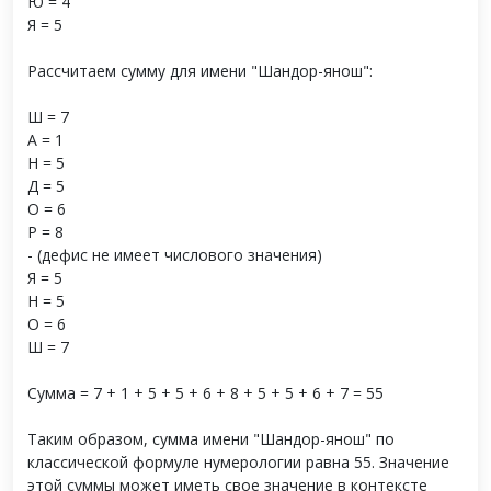
Ю = 4
Я = 5
Рассчитаем сумму для имени "Шандор-янош":
Ш = 7
А = 1
Н = 5
Д = 5
О = 6
Р = 8
- (дефис не имеет числового значения)
Я = 5
Н = 5
О = 6
Ш = 7
Сумма = 7 + 1 + 5 + 5 + 6 + 8 + 5 + 5 + 6 + 7 = 55
Таким образом, сумма имени "Шандор-янош" по
классической формуле нумерологии равна 55. Значение
этой суммы может иметь свое значение в контексте