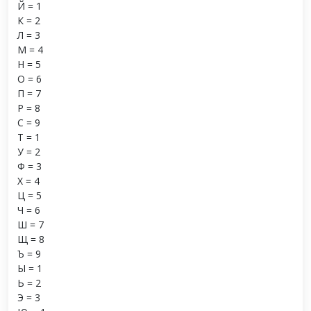
Й = 1
К = 2
Л = 3
М = 4
Н = 5
О = 6
П = 7
Р = 8
С = 9
Т = 1
У = 2
Ф = 3
Х = 4
Ц = 5
Ч = 6
Ш = 7
Щ = 8
Ъ = 9
Ы = 1
Ь = 2
Э = 3