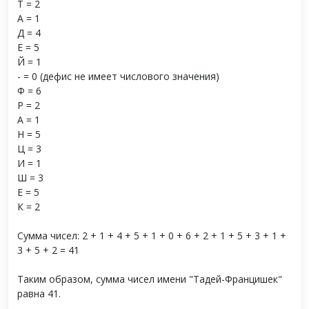
Т = 2
А = 1
Д = 4
Е = 5
Й = 1
- = 0 (дефис не имеет числового значения)
Ф = 6
Р = 2
А = 1
Н = 5
Ц = 3
И = 1
Ш = 3
Е = 5
К = 2
Сумма чисел: 2 + 1 + 4 + 5 + 1 + 0 + 6 + 2 + 1 + 5 + 3 + 1 +
3 + 5 + 2 = 41
Таким образом, сумма чисел имени "Тадей-Францишек"
равна 41.