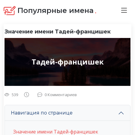
.
Популярные имена
Значение имени Тадей-францишек
Тадей-францишек
539
0 Комментариев
Навигация по странице
Значение имени Тадей-францишек