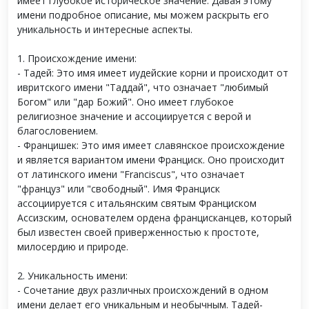
имеет глубокое историческое значение. Давая этому
имени подробное описание, мы можем раскрыть его
уникальность и интересные аспекты.
1. Происхождение имени:
- Тадей: Это имя имеет иудейские корни и происходит от
ивритского имени "Таддай", что означает "любимый
Богом" или "дар Божий". Оно имеет глубокое
религиозное значение и ассоциируется с верой и
благословением.
- Францишек: Это имя имеет славянское происхождение
и является вариантом имени Франциск. Оно происходит
от латинского имени "Franciscus", что означает
"француз" или "свободный". Имя Франциск
ассоциируется с итальянским святым Франциском
Ассизским, основателем ордена францисканцев, который
был известен своей приверженностью к простоте,
милосердию и природе.
2. Уникальность имени:
- Сочетание двух различных происхождений в одном
имени делает его уникальным и необычным. Тадей-