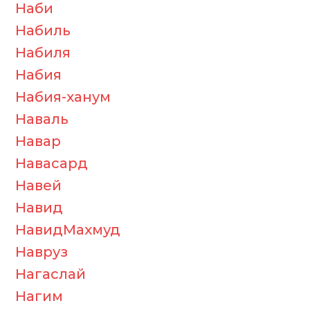
Наби
Набиль
Набиля
Набия
Набия-ханум
Наваль
Навар
Навасард
Навей
Навид
НавидМахмуд
Навруз
Нагаслай
Нагим