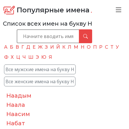
.
Популярные имена
Список всех имен на букву Н
А
Б
В
Г
Д
Е
Ж
З
И
Й
К
Л
М
Н
О
П
Р
С
Т
У
Ф
Х
Ц
Ч
Ш
Э
Ю
Я
Все мужские имена на букву Н
Все женские имена на букву Н
Наадым
Наала
Наасим
Набат