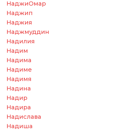
НаджиОмар
Наджип
Наджия
Наджмуддин
Надилия
Надим
Надима
Надиме
Надимя
Надина
Надир
Надира
Надислава
Надиша