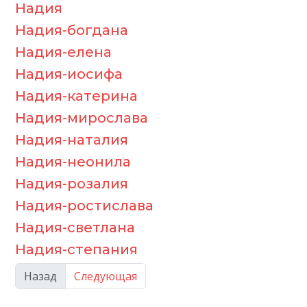
Надия
Надия-богдана
Надия-елена
Надия-иосифа
Надия-катерина
Надия-мирослава
Надия-наталия
Надия-неонила
Надия-розалия
Надия-ростислава
Надия-светлана
Надия-степания
Назад
Следующая