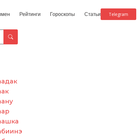
имен
Рейтинги
Гороскопы
Статьи
Telegram
аадак
аак
аану
аар
аашка
абиинэ