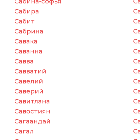
Сабина-софья
С
Сабира
С
Сабит
С
Сабрина
С
Савака
С
Саванна
С
Савва
С
Савватий
С
Савелий
С
Саверий
С
Савитлана
С
Савостиян
С
Сагаандай
С
Сагал
С