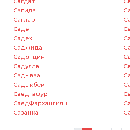
Сагдат
С
Сагида
С
Саглар
С
Садег
С
Садех
С
Саджида
С
Садртдин
С
Садулла
С
Садываа
С
Садыкбек
С
Саедгафур
С
СаедФархангиян
С
Сазанка
С