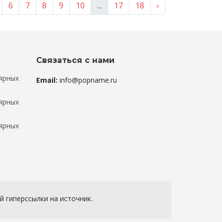
6
7
8
9
10
...
17
18
›
Связаться с нами
ярных
Email:
info@popname.ru
ярных
ярных
 гиперссылки на источник.