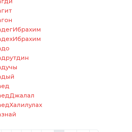
агди
агит
агон
адегИбрахим
адехИбрахим
адо
адрутдин
адучы
адый
аед
аедДжалал
аедХалилулах
азнай