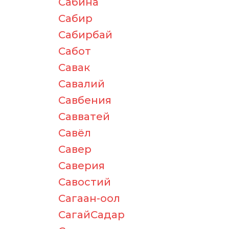
Сабина
Сабир
Сабирбай
Сабот
Савак
Савалий
Савбения
Савватей
Савёл
Савер
Саверия
Савостий
Сагаан-оол
СагайСадар