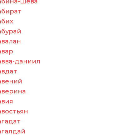
абина-шева
абират
абих
абурай
авалан
авар
авва-даниил
авдат
авений
аверина
авия
авостьян
агадат
агалдай