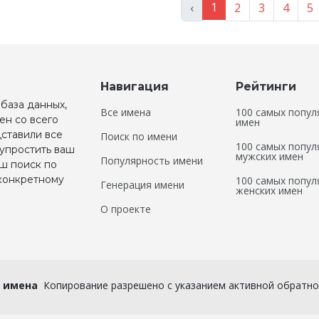
1
‹
2
3
4
5
Навигация
Рейтинги
 база данных,
Все имена
100 самых попул
ен со всего
имен
дставили все
Поиск по имени
100 самых попул
 упростить ваш
мужских имен
Популярность имени
аш поиск по
 конкретному
100 самых попул
Генерация имени
женских имен
О проекте
 имена
Копирование разрешено с указанием активной обратной