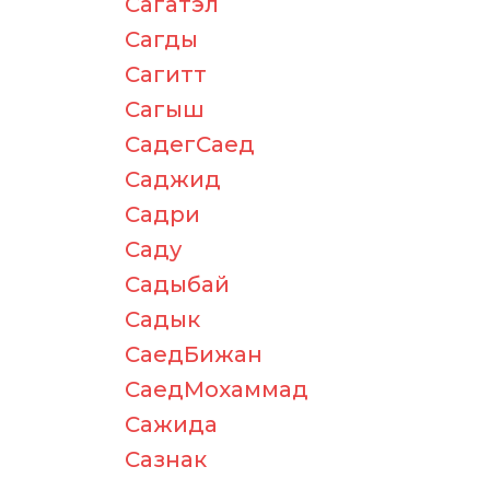
Сагатэл
Сагды
Сагитт
Сагыш
СадегСаед
Саджид
Садри
Саду
Садыбай
Садык
СаедБижан
СаедМохаммад
Сажида
Сазнак