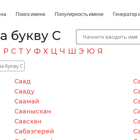
ена
Поиск имени
Популярность имени
Генератор 
а букву С
П
Р
С
Т
У
Ф
Х
Ц
Ч
Ш
Э
Ю
Я
а букву С
Саад
С
Сааду
С
Саамай
С
Сааныскан
С
Саасхан
С
Сабазгерей
С