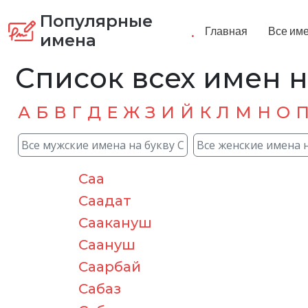
Популярные
.
Главная
Все им
имена
Список всех имен н
А
Б
В
Г
Д
Е
Ж
З
И
Й
К
Л
М
Н
О
Все мужские имена на букву С
Все женские имена н
Саа
Саадат
Саакануш
Саануш
Саарбай
Сабаз