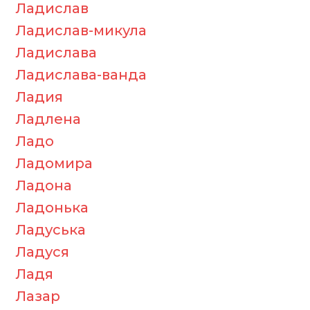
Ладислав
Ладислав-микула
Ладислава
Ладислава-ванда
Ладия
Ладлена
Ладо
Ладомира
Ладона
Ладонька
Ладуська
Ладуся
Ладя
Лазар