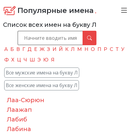
.
Популярные имена
Список всех имен на букву Л
А
Б
В
Г
Д
Е
Ж
З
И
Й
К
Л
М
Н
О
П
Р
С
Т
У
Ф
Х
Ц
Ч
Ш
Э
Ю
Я
Все мужские имена на букву Л
Все женские имена на букву Л
Лаа-Сюрюн
Лаажап
Лабиб
Лабина