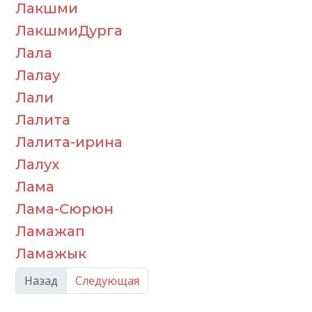
Лакшми
ЛакшмиДурга
Лала
Лалау
Лали
Лалита
Лалита-ирина
Лалух
Лама
Лама-Сюрюн
Ламажап
Ламажык
Назад
Следующая