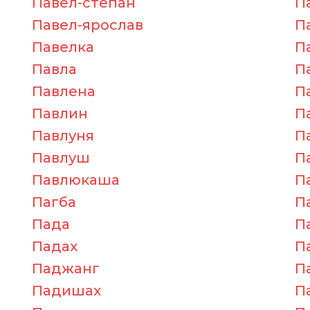
Павел-степан
П
Павел-ярослав
П
Павелка
П
Павла
П
Павлена
П
Павлин
П
Павлуня
П
Павлуш
П
Павлюкаша
П
Пагба
П
Пада
П
Падах
П
Паджанг
П
Падишах
П