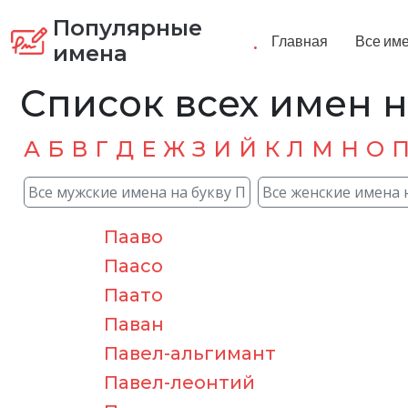
Популярные
.
Главная
Все им
имена
Список всех имен н
А
Б
В
Г
Д
Е
Ж
З
И
Й
К
Л
М
Н
О
Все мужские имена на букву П
Все женские имена 
Пааво
Паасо
Паато
Паван
Павел-альгимант
Павел-леонтий