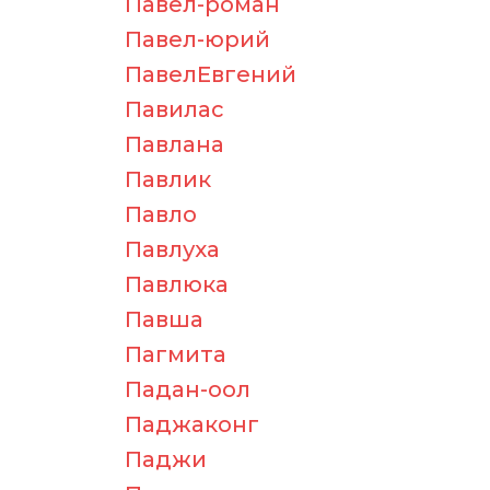
Павел-роман
Павел-юрий
ПавелЕвгений
Павилас
Павлана
Павлик
Павло
Павлуха
Павлюка
Павша
Пагмита
Падан-оол
Паджаконг
Паджи