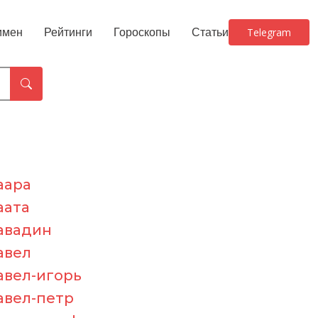
имен
Рейтинги
Гороскопы
Статьи
Telegram
аара
аата
авадин
авел
авел-игорь
авел-петр