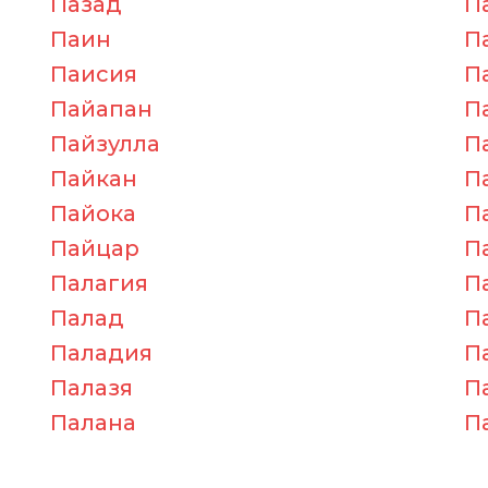
Пазад
П
Паин
П
Паисия
П
Пайапан
П
Пайзулла
П
Пайкан
П
Пайока
П
Пайцар
П
Палагия
П
Палад
П
Паладия
П
Палазя
П
Палана
П