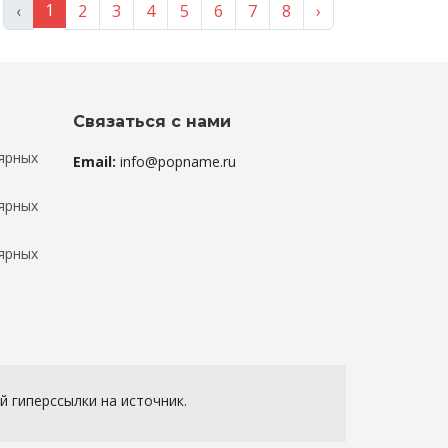
1
‹
2
3
4
5
6
7
8
›
Связаться с нами
ярных
Email:
info@popname.ru
ярных
ярных
 гиперссылки на источник.