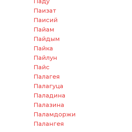
Паду
Паизат
Паисий
Пайам
Пайдым
Пайка
Пайлун
Пайс
Палагея
Палагуца
Паладина
Палазина
Паламдоржи
Палангея