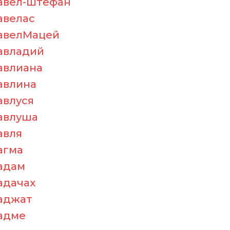
авел-штефан
авелас
авелМацей
авладий
авлиана
авлина
авлуся
авлуша
авля
агма
адам
адачах
аджат
адме