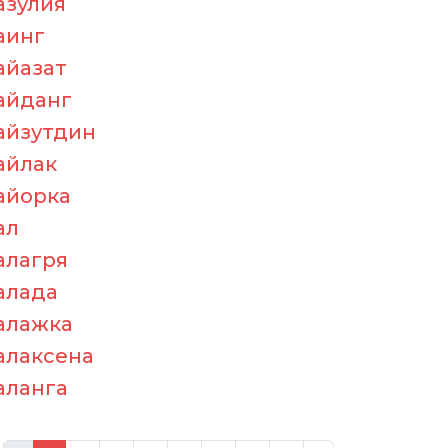
азулия
аинг
айазат
айданг
айзутдин
айлак
айорка
ал
алагря
алада
алажка
алаксена
аланга