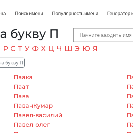
ена
Поиск имени
Популярность имени
Генератор 
а букву П
П
Р
С
Т
У
Ф
Х
Ц
Ч
Ш
Э
Ю
Я
на букву П
Паака
П
Паат
П
Пава
П
ПаванКумар
П
Павел-василий
П
Павел-олег
П