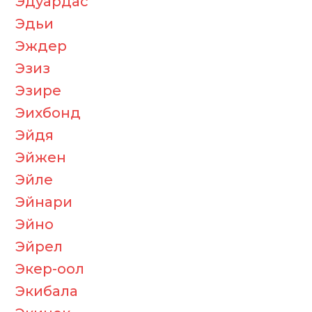
Эдуардас
Эдьи
Эждер
Эзиз
Эзире
Эихбонд
Эйдя
Эйжен
Эйле
Эйнари
Эйно
Эйрел
Экер-оол
Экибала