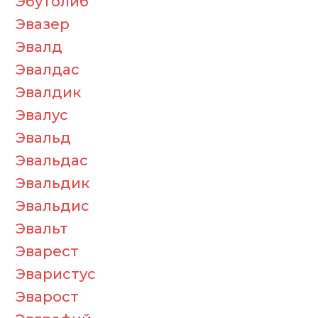
Эбутолиб
Эвазер
Эвалд
Эвалдас
Эвалдик
Эвалус
Эвальд
Эвальдас
Эвальдик
Эвальдис
Эвальт
Эварест
Эваристус
Эварост