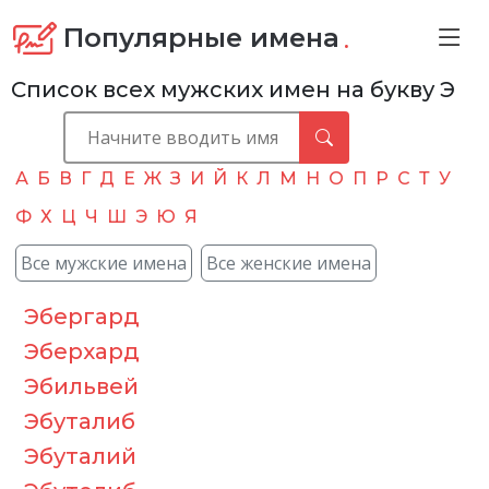
.
Популярные имена
Список всех мужских имен на букву Э
А
Б
В
Г
Д
Е
Ж
З
И
Й
К
Л
М
Н
О
П
Р
С
Т
У
Ф
Х
Ц
Ч
Ш
Э
Ю
Я
Все мужские имена
Все женские имена
Эбергард
Эберхард
Эбильвей
Эбуталиб
Эбуталий