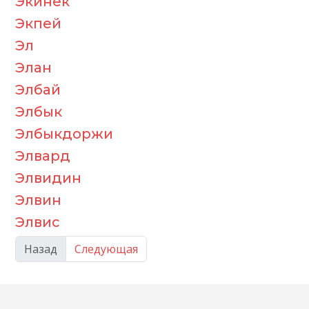
Экинек
Экпей
Эл
Элан
Элбай
Элбык
Элбыкдоржи
Элвард
Элвидин
Элвин
Элвис
Назад
Следующая