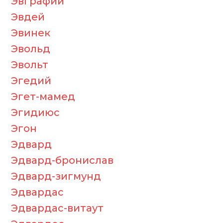
Эвграфий
Эвдей
Эвинек
Эвольд
Эвольт
Эгедий
Эгет-мамед
Эгидиюс
Эгон
Эдвард
Эдвард-бронислав
Эдвард-зигмунд
Эдвардас
Эдвардас-витаут