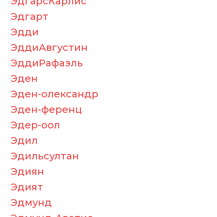
ЭдгарсКарлис
Эдгарт
Эдди
ЭддиАвгустин
ЭддиРафаэль
Эден
Эден-олександр
Эден-ференц
Эдер-оол
Эдил
Эдильсултан
Эдиян
Эдият
Эдмунд